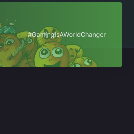
#GamingIsAWorldChanger