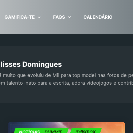
GAMIFICA-TE
FAQS
CALENDÁRIO
lisses Domingues
 muito que evoluiu de Mii para top model nas fotos de pe
m talento inato para a escrita, adora videojogos e contri
EXCLUSIVO DUMMIE
NOTÍCIAS
ID@XBOX