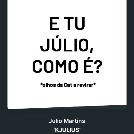
Julio Martins
‘KJULIUS’