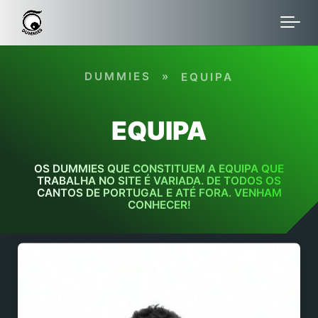
Skip to main content
DUMMIES
»
EQUIPA
EQUIPA
OS DUMMIES QUE CONSTITUEM A EQUIPA QUE
TRABALHA NO SITE É VARIADA. DE TODOS OS
CANTOS DE PORTUGAL E ATÉ FORA. VENHAM
CONHECER!