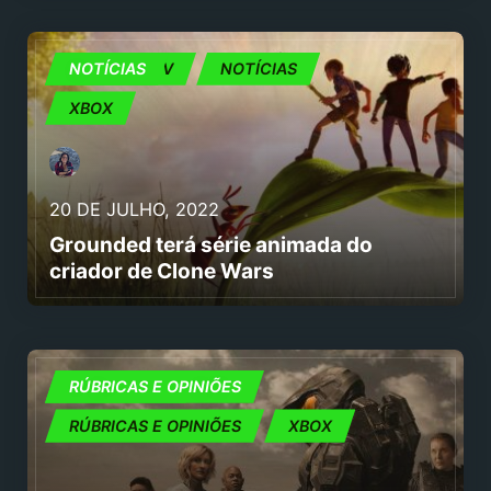
CINEMA E TV
NOTÍCIAS
NOTÍCIAS
XBOX
20 DE JULHO, 2022
Grounded terá série animada do
criador de Clone Wars
CINEMA E TV
RÚBRICAS E OPINIÕES
RÚBRICAS E OPINIÕES
XBOX