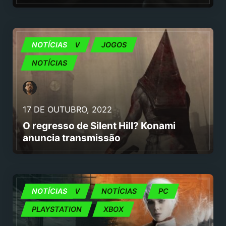
CINEMA E TV
NOTÍCIAS
JOGOS
NOTÍCIAS
17 DE OUTUBRO, 2022
O regresso de Silent Hill? Konami
anuncia transmissão
CINEMA E TV
NOTÍCIAS
NOTÍCIAS
PC
PLAYSTATION
XBOX