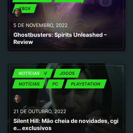
XBOX
5 DE NOVEMBRO, 2022
Ghostbusters: Spirits Unleashed –
Review
CINEMA E TV
NOTÍCIAS
JOGOS
NOTÍCIAS
PC
PLAYSTATION
21 DE OUTUBRO, 2022
Silent Hill: Mão cheia de novidades, cgi
e… exclusivos