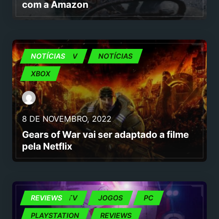
com a Amazon
CINEMA E TV
NOTÍCIAS
NOTÍCIAS
XBOX
8 DE NOVEMBRO, 2022
Gears of War vai ser adaptado a filme
pela Netflix
CINEMA E TV
REVIEWS
JOGOS
PC
PLAYSTATION
REVIEWS