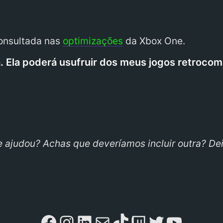
consultada nas
optimizações
da Xbox One.
a. Ela poderá usufruir dos meus jogos retrocom
 ajudou? Achas que deveríamos incluir outra? De
Facebook
Instagram
LinkedIn
Mail
TikTok
Twitch
Twitter
YouTu