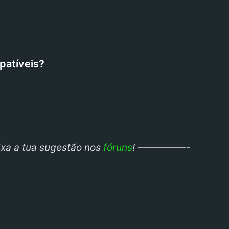
patíveis?
ixa a tua sugestão nos
fóruns
!
—————-
be