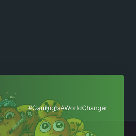
#GamingIsAWorldChanger