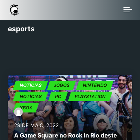
Skip to main content
esports
ESPORTS
NOTÍCIAS
JOGOS
NINTENDO
NOTÍCIAS
PC
PLAYSTATION
XBOX
29 DE MAIO, 2022
A Game Square no Rock In Rio deste