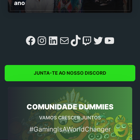
ano
Facebook
Instagram
LinkedIn
Mail
TikTok
Twitch
Twitter
YouTu
JUNTA-TE AO NOSSO DISCORD
COMUNIDADE DUMMIES
VAMOS CRESCER JUNTOS
#GamingIsAWorldChanger