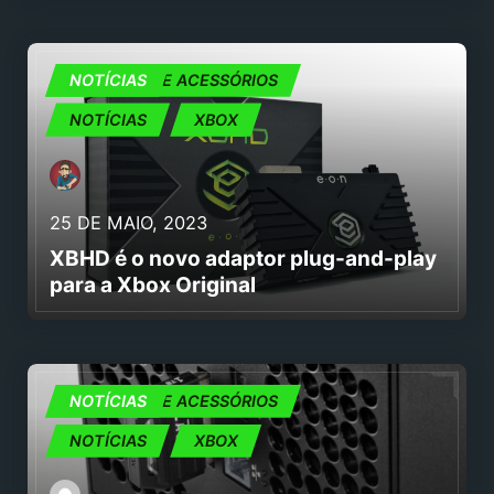
CONSOLAS E ACESSÓRIOS
NOTÍCIAS
NOTÍCIAS
XBOX
25 DE MAIO, 2023
XBHD é o novo adaptor plug-and-play
para a Xbox Original
CONSOLAS E ACESSÓRIOS
NOTÍCIAS
NOTÍCIAS
XBOX