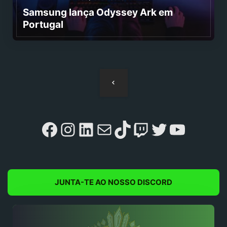
Samsung lança Odyssey Ark em
Portugal
Navegação
de
artigos
Facebook
Instagram
LinkedIn
Mail
TikTok
Twitch
Twitter
YouTu
JUNTA-TE AO NOSSO DISCORD