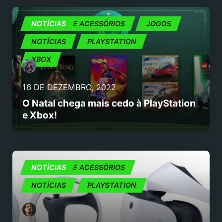
CONSOLAS E ACESSÓRIOS
NOTÍCIAS
JOGOS
NOTÍCIAS
PLAYSTATION
XBOX
16 DE DEZEMBRO, 2022
O Natal chega mais cedo à PlayStation
e Xbox!
CONSOLAS E ACESSÓRIOS
NOTÍCIAS
NOTÍCIAS
PLAYSTATION