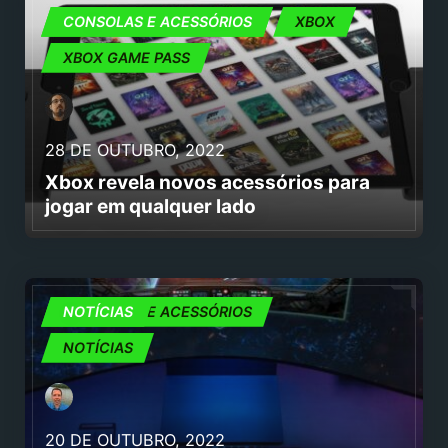
CONSOLAS E ACESSÓRIOS
CONSOLAS E ACESSÓRIOS
XBOX
XBOX GAME PASS
28 DE OUTUBRO, 2022
Xbox revela novos acessórios para
jogar em qualquer lado
CONSOLAS E ACESSÓRIOS
NOTÍCIAS
NOTÍCIAS
20 DE OUTUBRO, 2022