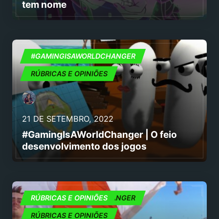
tem nome
#GAMINGISAWORLDCHANGER
#GAMINGISAWORLDCHANGER
RÚBRICAS E OPINIÕES
21 DE SETEMBRO, 2022
#GamingIsAWorldChanger | O feio
desenvolvimento dos jogos
#GAMINGISAWORLDCHANGER
RÚBRICAS E OPINIÕES
RÚBRICAS E OPINIÕES