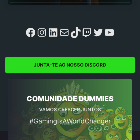
Facebook
Instagram
LinkedIn
Mail
TikTok
Twitch
Twitter
YouTu
JUNTA-TE AO NOSSO DISCORD
COMUNIDADE DUMMIES
VAMOS CRESCER JUNTOS
#GamingIsAWorldChanger