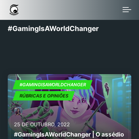
Skip to main content
#GamingIsAWorldChanger
#GAMINGISAWORLDCHANGER
#GAMINGISAWORLDCHANGER
RÚBRICAS E OPINIÕES
25 DE OUTUBRO, 2022
#GamingIsAWorldChanger | O assédio