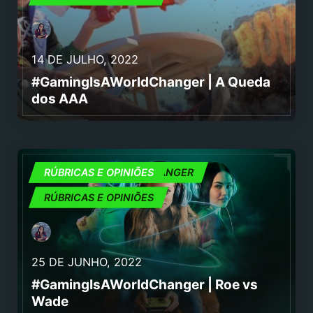
14 DE JULHO, 2022
#GamingIsAWorldChanger | A Queda
dos AAA
#GAMINGISAWORLDCHANGER
RÚBRICAS E OPINIÕES
RÚBRICAS E OPINIÕES
25 DE JUNHO, 2022
#GamingIsAWorldChanger | Roe vs
Wade