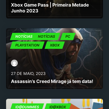
Xbox Game Pass | Primeira Metade
Junho 2023
JOGOS
NOTÍCIAS
NOTÍCIAS
PC
PLAYSTATION
XBOX
27 DE MAIO, 2023
Assassin’s Creed Mirage já tem data!
ID@DUMMIES
ID@DUMMIES
ID@XBOX