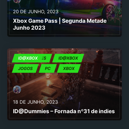
20 DE JUNHO, 2023
Xbox Game Pass | Segunda Metade
Junho 2023
ID@DUMMIES
ID@XBOX
ID@XBOX
JOGOS
PC
XBOX
18 DE JUNHO, 2023
ID@Dummies – Fornada nº31 de indies