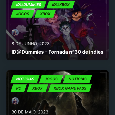
ID@DUMMIES
ID@DUMMIES
ID@XBOX
JOGOS
XBOX
8 DE JUNHO, 2023
ID@Dummies – Fornada nº30 de indies
ID@XBOX
NOTÍCIAS
JOGOS
NOTÍCIAS
PC
XBOX
XBOX GAME PASS
30 DE MAIO, 2023