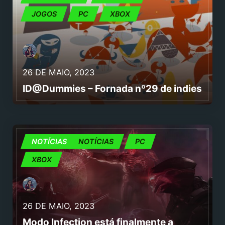
JOGOS
PC
XBOX
26 DE MAIO, 2023
ID@Dummies – Fornada nº29 de indies
JOGOS
NOTÍCIAS
NOTÍCIAS
PC
XBOX
26 DE MAIO, 2023
Modo Infection está finalmente a