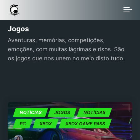
Skip to main content
Jogos
Aventuras, memórias, competições,
emoções, com muitas lágrimas e risos. São
os jogos que nos unem no meio disto tudo.
ID@XBOX
NOTÍCIAS
JOGOS
NOTÍCIAS
PC
XBOX
XBOX GAME PASS