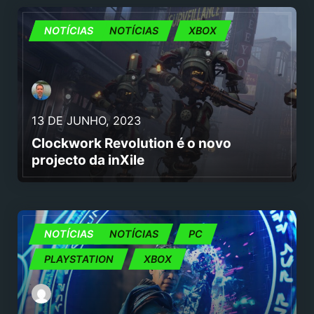
JOGOS
NOTÍCIAS
NOTÍCIAS
XBOX
13 DE JUNHO, 2023
Clockwork Revolution é o novo
projecto da inXile
JOGOS
NOTÍCIAS
NOTÍCIAS
PC
PLAYSTATION
XBOX