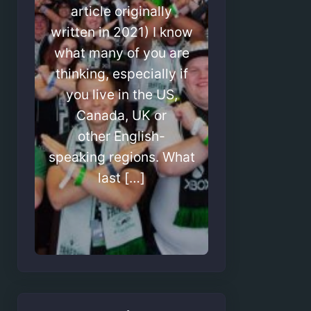
article originally
written in 2021) I know
what many of you are
thinking, especially if
you live in the US,
Canada, UK or
other English-
speaking regions. What
last […]