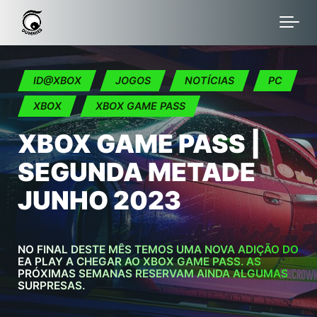
Skip to main content
ID@XBOX
JOGOS
NOTÍCIAS
PC
XBOX
XBOX GAME PASS
XBOX GAME PASS |
SEGUNDA METADE
JUNHO 2023
NO FINAL DESTE MÊS TEMOS UMA NOVA ADIÇÃO DO
EA PLAY A CHEGAR AO XBOX GAME PASS. AS
PRÓXIMAS SEMANAS RESERVAM AINDA ALGUMAS
SURPRESAS.