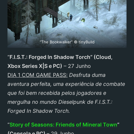
“The Bookwalker” © tinyBuild
“
F.I.S.T.: Forged In Shadow Torch
”
(Cloud,
Xbox Series X|S
e PC)
– 27 Junho
DIA 1 COM GAME PASS:
Desfruta duma
aventura perfeita, uma experiência de combate
que foi bem recebida pelos jogadores e
mergulha no mundo Dieselpunk de F.I.S.T.:
Forged In Shadow Torch.
“
Story of Seasons: Friends of Mineral Town
”
(
Consola
e PC)
– 29 Junho