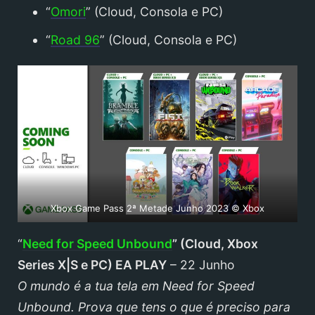
“
Omori
” (Cloud, Consola e PC)
“
Road 96
” (Cloud, Consola e PC)
Xbox Game Pass 2ª Metade Junho 2023 © Xbox
“
Need for Speed Unbound
”
(Cloud, Xbox
Series X|S e PC)
EA PLAY
– 22 Junho
O mundo é a tua tela em Need for Speed
Unbound. Prova que tens o que é preciso para