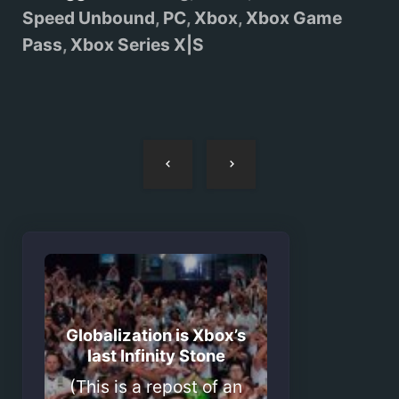
Speed Unbound
,
PC
,
Xbox
,
Xbox Game
Pass
,
Xbox Series X|S
Navegação
de
artigos
Globalization is Xbox’s
last Infinity Stone
(This is a repost of an