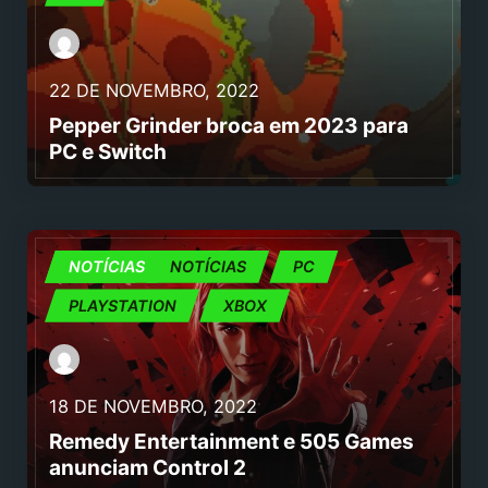
22 DE NOVEMBRO, 2022
Pepper Grinder broca em 2023 para
PC e Switch
JOGOS
NOTÍCIAS
NOTÍCIAS
PC
PLAYSTATION
XBOX
18 DE NOVEMBRO, 2022
Remedy Entertainment e 505 Games
anunciam Control 2