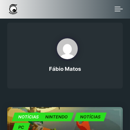
Skip to main content
Fábio Matos
JOGOS
NOTÍCIAS
NINTENDO
NOTÍCIAS
PC