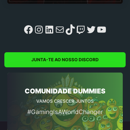
Facebook
Instagram
LinkedIn
Mail
TikTok
Twitch
Twitter
YouTu
JUNTA-TE AO NOSSO DISCORD
COMUNIDADE DUMMIES
VAMOS CRESCER JUNTOS
#GamingIsAWorldChanger