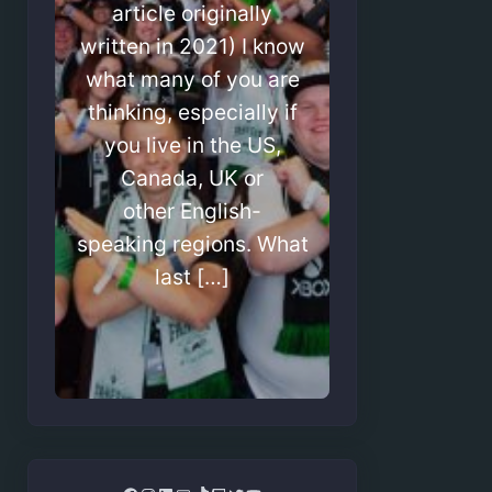
article originally
written in 2021) I know
what many of you are
thinking, especially if
you live in the US,
Canada, UK or
other English-
speaking regions. What
last […]