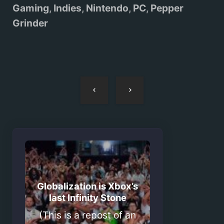
Gaming
,
Indies
,
Nintendo
,
PC
,
Pepper
Grinder
Navegação
de
artigos
Globalization is Xbox’s
last Infinity Stone
(This is a repost of an