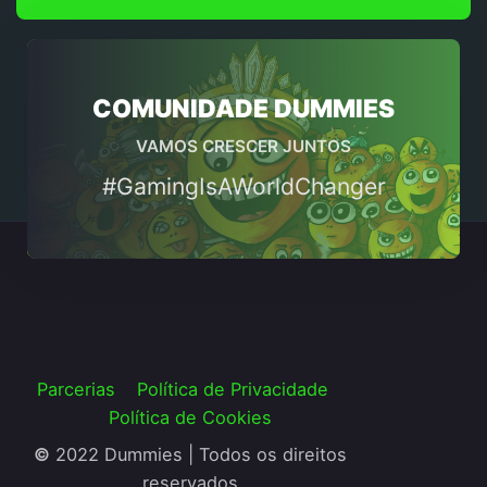
COMUNIDADE DUMMIES
VAMOS CRESCER JUNTOS
#GamingIsAWorldChanger
Parcerias
Política de Privacidade
Política de Cookies
©
2022 Dummies | Todos os direitos
reservados