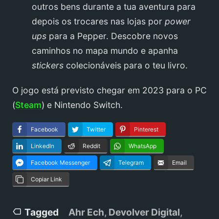
outros bens durante a tua aventura para
depois os trocares nas lojas por
power
ups
para a Pepper. Descobre novos
caminhos no mapa mundo e apanha
stickers
colecionáveis para o teu livro.
O jogo está previsto chegar em 2023 para o PC
(
Steam
) e Nintendo Switch.
Facebook
Twitter
Pinterest
LinkedIn
Reddit
WhatsApp
Facebook Messenger
Telegram
Email
Copiar Link
Tagged
Ahr Ech
,
Devolver Digital
,