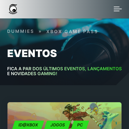
Skip to main content
DUMMIES
»
XBOX GAME PASS
EVENTOS
FICA A PAR DOS ÚLTIMOS EVENTOS, LANÇAMENTOS
E NOVIDADES GAMING!
ID@XBOX
JOGOS
PC