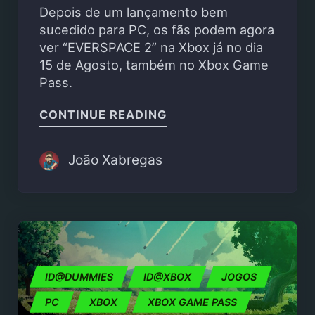
Depois de um lançamento bem
sucedido para PC, os fãs podem agora
ver “EVERSPACE 2” na Xbox já no dia
15 de Agosto, também no Xbox Game
Pass.
"EVERSPACE 2 CHEGA 
CONTINUE READING
João Xabregas
ID@DUMMIES
ID@XBOX
JOGOS
PC
XBOX
XBOX GAME PASS