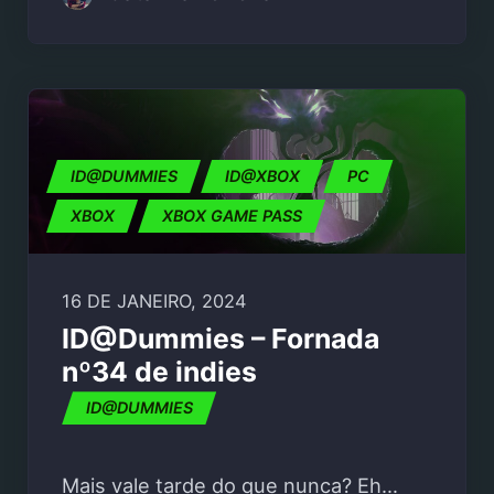
ID@DUMMIES
ID@XBOX
PC
XBOX
XBOX GAME PASS
16 DE JANEIRO, 2024
ID@Dummies – Fornada
nº34 de indies
ID@DUMMIES
Mais vale tarde do que nunca? Eh…