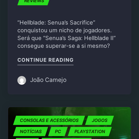
REVIEWS
“Hellblade: Senua’s Sacrifice”
conquistou um nicho de jogadores.
Será que “Senua’s Saga: Hellblade II”
consegue superar-se a si mesmo?
"SENUA’S SAGA: HELLBL
CONTINUE READING
João Camejo
CONSOLAS E ACESSÓRIOS
JOGOS
NOTÍCIAS
PC
PLAYSTATION