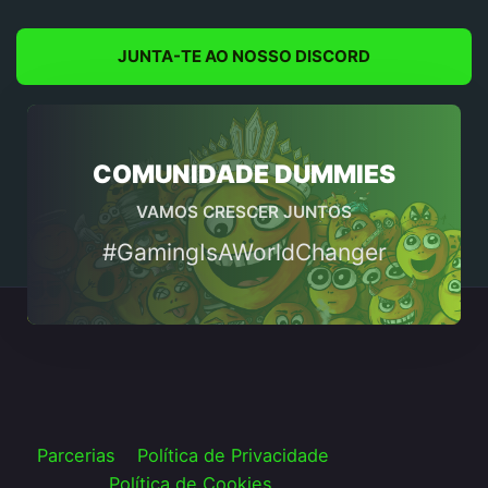
JUNTA-TE AO NOSSO DISCORD
COMUNIDADE DUMMIES
VAMOS CRESCER JUNTOS
#GamingIsAWorldChanger
Parcerias
Política de Privacidade
Política de Cookies