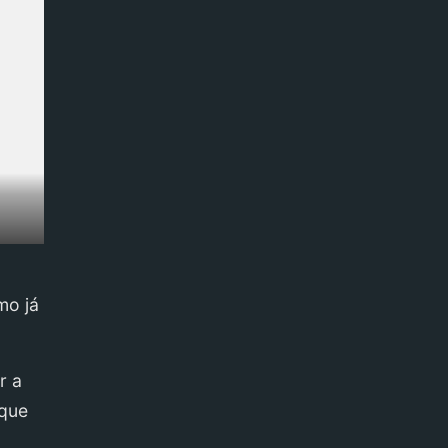
mo já
r a
 que