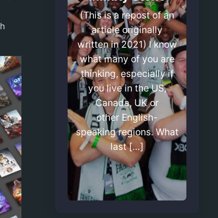
(This is a repost of an
th
article originally
written in 2021) I know
what many of you are
thinking, especially if
you live in the US,
Canada, UK or
other English-
speaking regions. What
last […]