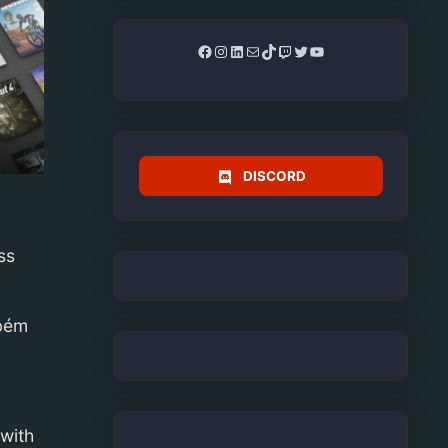
Facebook
Instagram
LinkedIn
Mail
TikTok
Twitch
Twitter
YouTube
DISCORD
ss
mbém
with