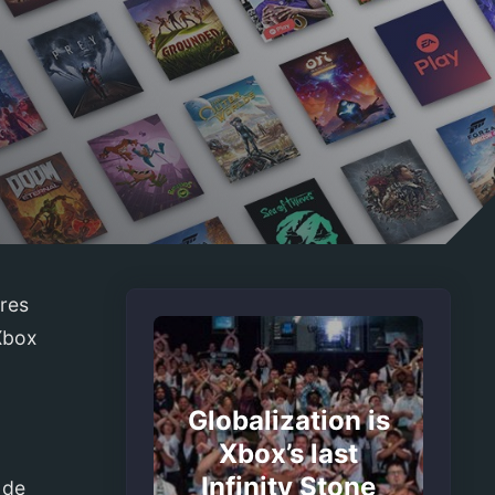
res
 Xbox
Globalization is
Xbox’s last
Infinity Stone
 de