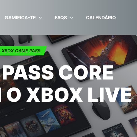
GAMIFICA-TE
FAQS
CALENDÁRIO
XBOX GAME PASS
 PASS CORE
O XBOX LIVE