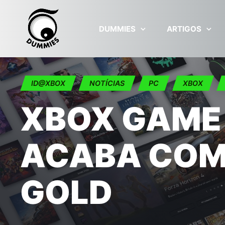
Skip to main content
DUMMIES
ARTIGOS
ID@XBOX
NOTÍCIAS
PC
XBOX
XBOX GAME
ACABA COM 
GOLD