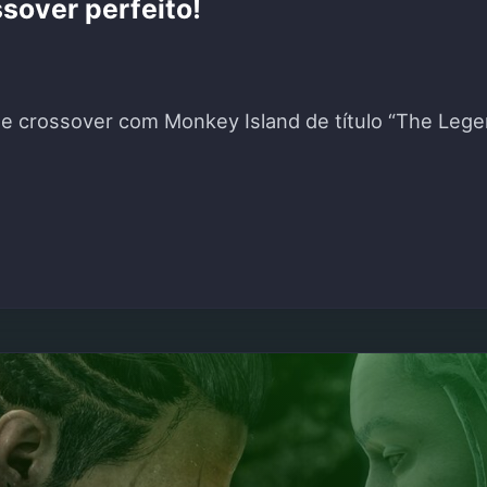
sover perfeito!
te crossover com Monkey Island de título “The Le
ONTROU O CROSSOVER PERFEITO!"