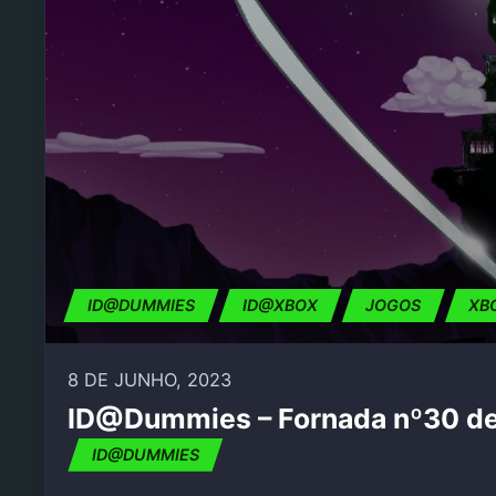
ID@DUMMIES
ID@XBOX
JOGOS
XB
8 DE JUNHO, 2023
ID@Dummies – Fornada nº30 de
ID@DUMMIES