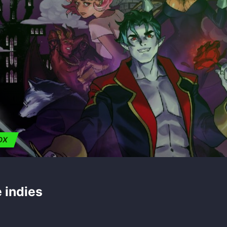
OX
 indies