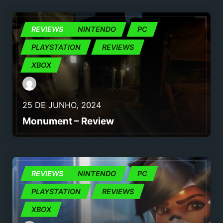
JOGOS
REVIEWS
NINTENDO
PC
PLAYSTATION
REVIEWS
XBOX
25 DE JUNHO, 2024
Monument – Review
JOGOS
REVIEWS
NINTENDO
PC
PLAYSTATION
REVIEWS
XBOX