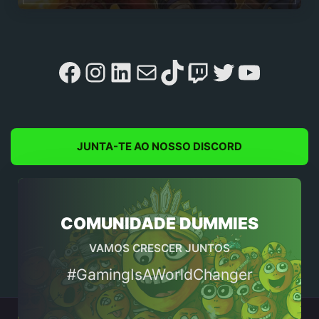
Facebook
Instagram
LinkedIn
Mail
TikTok
Twitch
Twitter
YouTu
JUNTA-TE AO NOSSO DISCORD
COMUNIDADE DUMMIES
VAMOS CRESCER JUNTOS
#GamingIsAWorldChanger