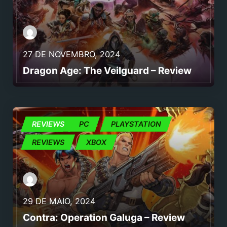
27 DE NOVEMBRO, 2024
Dragon Age: The Veilguard – Review
JOGOS
REVIEWS
PC
PLAYSTATION
REVIEWS
XBOX
29 DE MAIO, 2024
Contra: Operation Galuga – Review