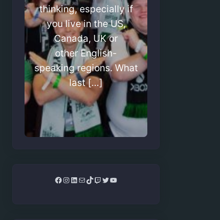
thinking, especially if
you live in the US,
Canada, UK or
other English-
speaking regions. What
last […]
Facebook
Instagram
LinkedIn
Mail
TikTok
Twitch
Twitter
YouTube