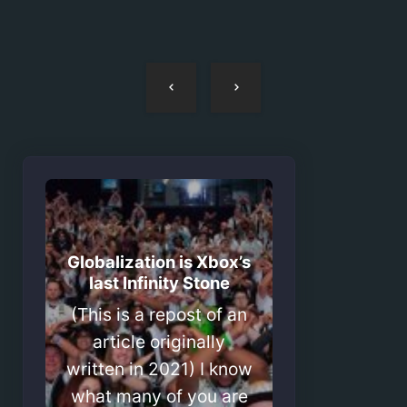
Navegação
de
artigos
Globalization is Xbox’s
last Infinity Stone
(This is a repost of an
article originally
written in 2021) I know
what many of you are