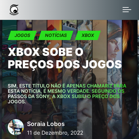
Skip to main content
JOGOS
NOTÍCIAS
XBOX
XBOX SOBE O
PREÇOS DOS JOGOS
SIM, ESTE TÍTULO NÃO É APENAS CHAMARIZ PARA
ESTA NOTÍCIA, É MESMO VERDADE. SEGUINDO OS
PASSOS DA SONY, A XBOX SUBIU O PREÇO DOS
JOGOS.
Soraia Lobos
11 de Dezembro, 2022