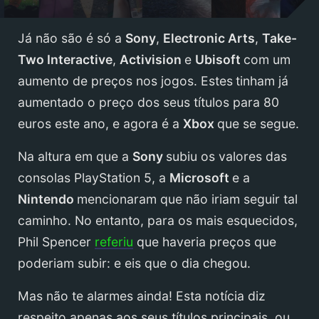
Já não são é só a
Sony
,
Electronic Arts
,
Take-
Two Interactive
,
Activision
e
Ubisoft
com um
aumento de preços nos jogos. Estes
tinham já
aumentado o preço dos seus títulos para 80
euros este ano, e agora é a
Xbox
que se segue.
Na altura em que a
Sony
subiu os valores das
consolas PlayStation 5, a
Microsoft
e a
Nintendo
mencionaram que não iriam seguir tal
caminho. No entanto, para os mais esquecidos,
Phil Spencer
referiu
que haveria preços que
poderiam subir: e eis que o dia chegou.
Mas não te alarmes ainda! Esta notícia diz
respeito apenas aos seus títulos principais, ou