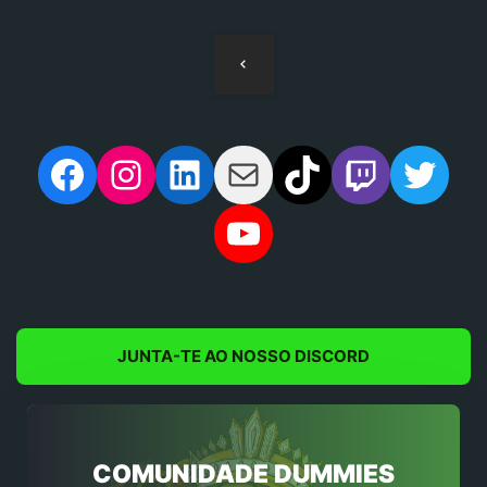
Navegação
de
artigos
Facebook
Instagram
LinkedIn
Mail
TikTok
Twitch
Twit
YouTube
JUNTA-TE AO NOSSO DISCORD
COMUNIDADE DUMMIES