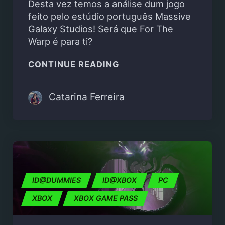
Desta vez temos a análise dum jogo
feito pelo estúdio português Massive
Galaxy Studios! Será que For The
Warp é para ti?
"FOR THE WARP – REVI
CONTINUE READING
Catarina Ferreira
ID@DUMMIES
ID@XBOX
PC
XBOX
XBOX GAME PASS