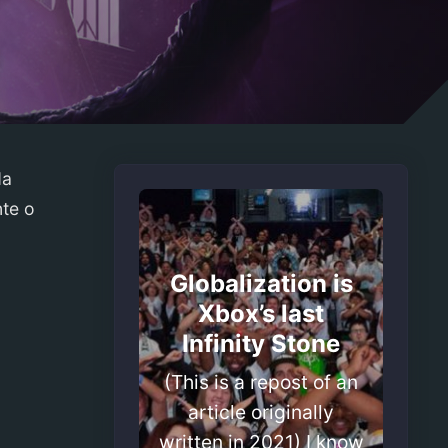
da
nte o
,
Globalization is
Xbox’s last
Infinity Stone
(This is a repost of an
article originally
written in 2021) I know