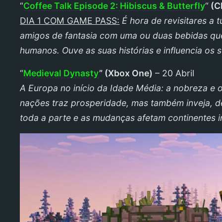
“
Coffee Talk Episode 2: Hibiscus & Butterfly
“
(
C
DIA 1 COM GAME PASS:
É hora de revisitares a 
amigos de fantasia com uma ou duas bebidas que
humanos. Ouve as suas histórias e influencia o
“
Medieval Dynasty
” (
Xbox One
)
– 20 Abril
A Europa no início da Idade Média: a nobreza e
nações traz prosperidade, mas também inveja, de
toda a parte e as mudanças afetam continentes in