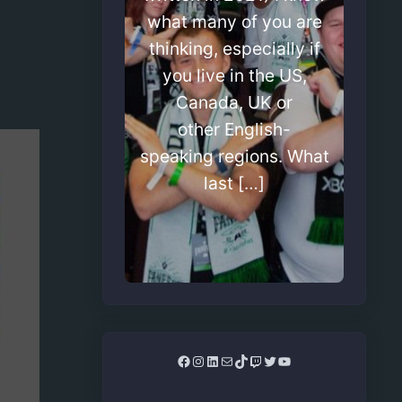
what many of you are
thinking, especially if
you live in the US,
Canada, UK or
other English-
speaking regions. What
last […]
Facebook
Instagram
LinkedIn
Mail
TikTok
Twitch
Twitter
YouTube