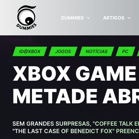
Skip to main content
DUMMIES
ARTIGOS
ID@XBOX
JOGOS
NOTÍCIAS
PC
XBOX GAME 
METADE ABR
SEM GRANDES SURPRESAS, "COFFEE TALK E
"THE LAST CASE OF BENEDICT FOX" PREEN