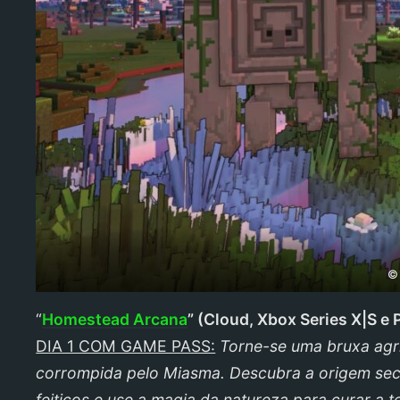
© 
“
Homestead Arcana
”
(
Cloud, Xbox Series X|S e 
DIA 1 COM GAME PASS:
Torne-se uma bruxa agri
corrompida pelo Miasma. Descubra a origem secre
feitiços e use a magia da natureza para curar a te