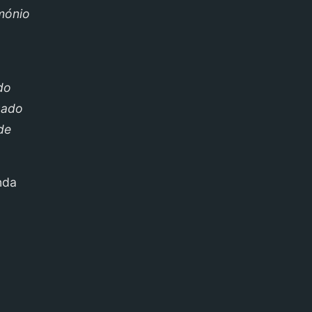
mónio
do
gado
de
nda