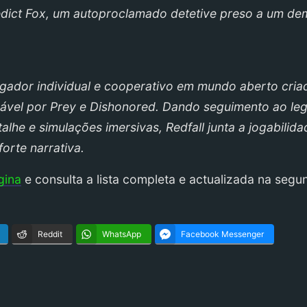
edict Fox, um autoproclamado detetive preso a um de
ogador individual e cooperativo em mundo aberto cria
sável por Prey e Dishonored. Dando seguimento ao le
he e simulações imersivas, Redfall junta a jogabilida
orte narrativa.
gina
e consulta a lista completa e actualizada na segu
Reddit
WhatsApp
Facebook Messenger