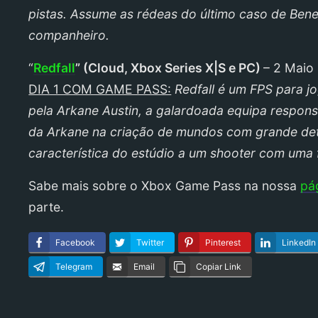
pistas. Assume as rédeas do último caso de Ben
companheiro.
“
Redfall
”
(
Cloud, Xbox Series X|S e PC
)
– 2 Maio
DIA 1 COM GAME PASS:
Redfall é um FPS para j
pela Arkane Austin, a galardoada equipa respon
da Arkane na criação de mundos com grande detal
característica do estúdio a um shooter com uma f
Sabe mais sobre o Xbox Game Pass na nossa
pá
parte.
Facebook
Twitter
Pinterest
LinkedIn
Telegram
Email
Copiar Link