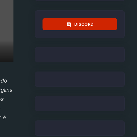
DISCORD
ndo
glins
os
e
r é