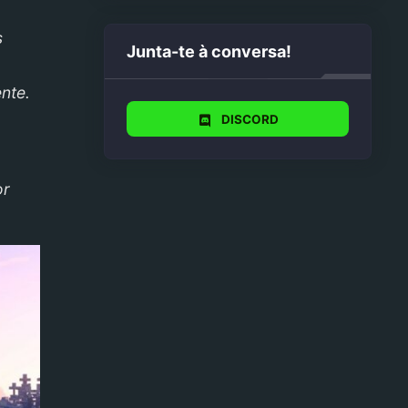
s
Junta-te à conversa!
nte.
DISCORD
or