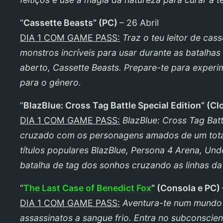
“
Cassette Beasts
”
(
PC
)
– 26 Abril
DIA 1 COM GAME PASS:
Traz o teu leitor de cas
monstros incríveis para usar durante as batalha
aberto, Cassette Beasts. Prepare-te para experi
para o género.
“
BlazBlue: Cross Tag Battle Special Edition
”
(
Cl
DIA 1 COM GAME PASS:
BlazBlue: Cross Tag Bat
cruzado com os personagens amados de um total 
títulos populares BlazBlue, Persona 4 Arena, Und
batalha de tag dos sonhos cruzando as linhas da 
“
The Last Case of Benedict Fox
”
(Consola e
PC
)
DIA 1 COM GAME PASS:
Aventura-te num mundo b
assassinatos a sangue frio. Entra no subconscie