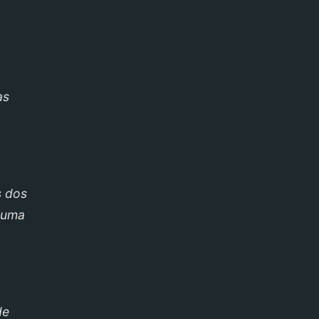
as
s dos
a uma
de