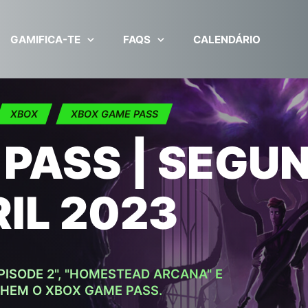
GAMIFICA-TE
FAQS
CALENDÁRIO
XBOX
XBOX GAME PASS
PASS | SEGU
IL 2023
PISODE 2", "HOMESTEAD ARCANA" E
CHEM O XBOX GAME PASS.