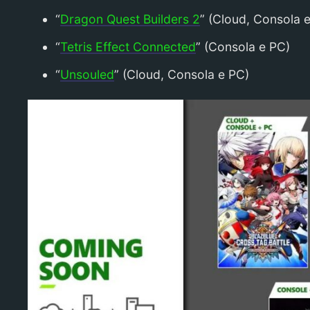
“
Dragon Quest Builders 2
” (Cloud, Consola 
“
Tetris Effect Connected
” (Consola e PC)
“
Unsouled
” (Cloud, Consola e PC)