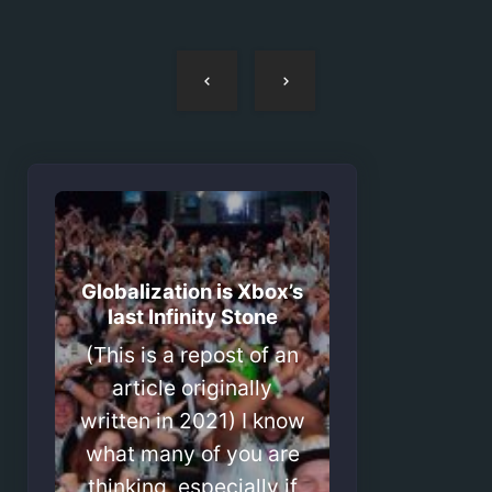
Navegação
de
artigos
Globalization is Xbox’s
last Infinity Stone
(This is a repost of an
article originally
written in 2021) I know
what many of you are
thinking, especially if