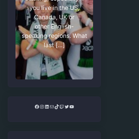
you live in the US,
Canada, UK or
other English-
speaking regions. What
last […]
Facebook
Instagram
LinkedIn
Mail
TikTok
Twitch
Twitter
YouTube