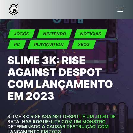
Skip to main content
JOGOS
NINTENDO
NOTÍCIAS
PC
PLAYSTATION
XBOX
SLIME 3K: RISE
AGAINST DESPOT
COM LANÇAMENTO
EM 2023
SLIME 3K: RISE AGAINST DESPOT É UM JOGO DE
BATALHAS ROGUE-LITE COM UM MONSTRO
DETERMINADO A CAUSAR DESTRUIÇÃO. COM
LANÇAMENTO EM 2023.