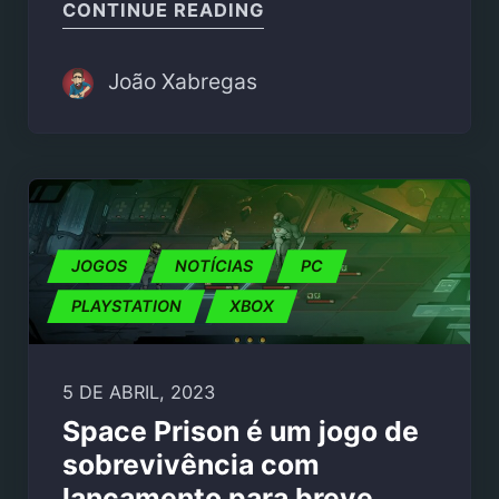
"FARWORLD PIONEERS 
CONTINUE READING
João Xabregas
JOGOS
NOTÍCIAS
PC
PLAYSTATION
XBOX
5 DE ABRIL, 2023
Space Prison é um jogo de
sobrevivência com
lançamento para breve