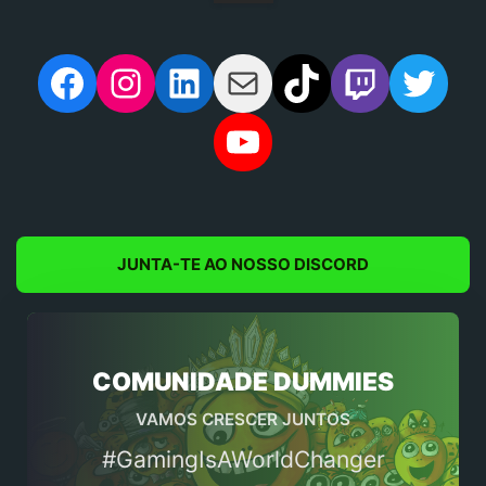
artigos
Facebook
Instagram
LinkedIn
Mail
TikTok
Twitch
Twit
YouTube
JUNTA-TE AO NOSSO DISCORD
COMUNIDADE DUMMIES
VAMOS CRESCER JUNTOS
#GamingIsAWorldChanger