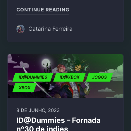
"SUMMER GAME FEST 2
CONTINUE READING
Catarina Ferreira
ID@DUMMIES
ID@XBOX
JOGOS
XBOX
8 DE JUNHO, 2023
ID@Dummies – Fornada
nº30 de indies