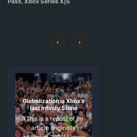
Pass
,
Xbox Series X|S
Navegação
de
artigos
Globalization is Xbox’s
last Infinity Stone
(This is a repost of an
article originally