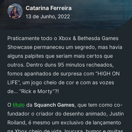
Catarina Ferreira
13 de Junho, 2022
Praticamente todo o Xbox & Bethesda Games
Showcase permaneceu um segredo, mas havia
alguns palpites que seriam mais certos que
outros. Dentro duns 95 minutos recheados,
fomos apanhados de surpresa com “HIGH ON
LIFE”, um jogo cheio de cor e com as vozes
de… “Rick e Morty”?!
O
título
da
Squanch Games
, que tem como co-
fundador o criador do desenho animado, Justin
Roiland, é mesmo um exclusivo de lançamento
na Xbox cheio de vida, loucura, humor e muitas