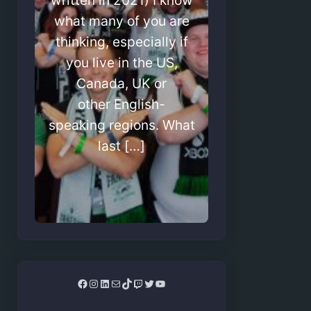
written in 2021) I know
what many of you are
thinking, especially if
you live in the US,
Canada, UK or
other English-
speaking regions. What
last […]
Facebook
Instagram
LinkedIn
Mail
TikTok
Twitch
Twitter
YouTube