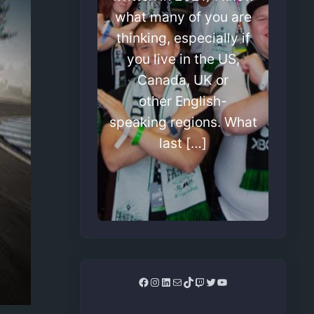
what many of you are
thinking, especially if
you live in the US,
Canada, UK or
other English-
speaking regions. What
last […]
Facebook
Instagram
LinkedIn
Mail
TikTok
Twitch
Twitter
YouTube