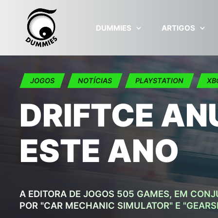
Skip to main content
DUMMIES
ARTIGOS
JOGOS
NOTÍCIAS
PLAYSTATION
XB
DRIFTCE AN
ESTE ANO
A EDITORA DE JOGOS 505 GAMES, EM CON
POR "CAR MECHANIC SIMULATOR" E "GEARS