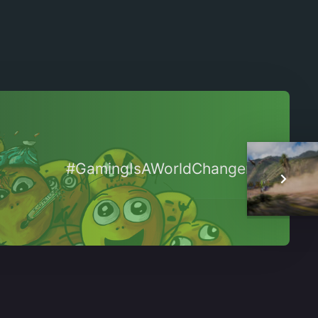
#GamingIsAWorldChanger