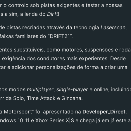
 o controlo sob pistas exigentes e testar a nossas
 a sim, a lenda do
Dirft
!
e pistas recriadas através da tecnologia
Laserscan
,
aixas familiares do “DRIFT21”.
es substituíveis, como motores, suspensões e roda
à exigência dos condutores mais experientes. Desde
ntar e adicionar personalizações de forma a criar uma
ó nos modos
multiplayer
,
single-player
e online, incluind
rrida Solo, Time Attack e Gincana.
za Motorsport” foi apresentado na
Developer_Direct
,
dows 10|11 e Xbox Series X|S e chega já em já este 