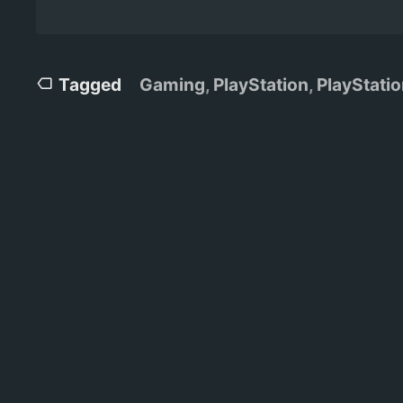
Tagged
Gaming
,
PlayStation
,
PlayStatio
Navegação
de
artigos