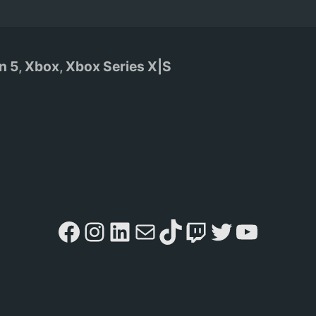
n 5
,
Xbox
,
Xbox Series X|S
Facebook
Instagram
LinkedIn
Mail
TikTok
Twitch
Twitter
YouTu