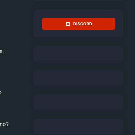
DISCORD
s,
o
ano?