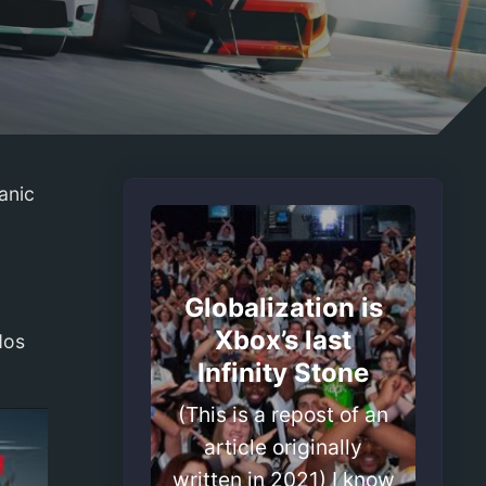
anic
Globalization is
Xbox’s last
dos
Infinity Stone
(This is a repost of an
article originally
written in 2021) I know