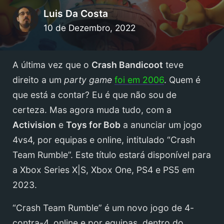
Luis Da Costa
10 de Dezembro, 2022
A última vez que o
Crash Bandicoot
teve
direito a um
party game
foi em 2006
. Quem é
que está a contar? Eu é que não sou de
certeza. Mas agora muda tudo, com a
Activision
e
Toys for Bob
a anunciar um jogo
4vs4, por equipas e online, intitulado “Crash
Team Rumble”. Este título estará disponível para
a Xbox Series X|S, Xbox One, PS4 e PS5 em
2023.
“Crash Team Rumble” é um novo jogo de 4-
contra-4, online e por equipas, dentro do