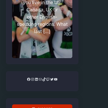
you live in the US,
Canada, UK or
other English-
speaking regions. What
last […]
Facebook
Instagram
LinkedIn
Mail
TikTok
Twitch
Twitter
YouTube