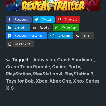
Facebook
Twitter
Pinterest
LinkedIn
Reddit
WhatsApp
Facebook Messenger
Telegram
Email
Copiar Link
Tagged
Activision
,
Crash Bandicoot
,
Crash Team Rumble
,
Online
,
Party
,
PlayStation
,
PlayStation 4
,
PlayStation 5
,
Toys for Bob
,
Xbox
,
Xbox One
,
Xbox Series
X|S