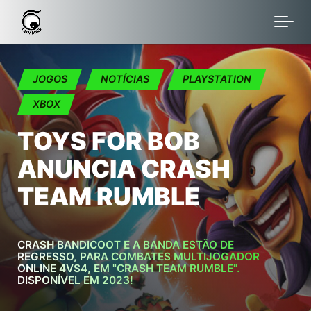
Skip to main content
JOGOS
NOTÍCIAS
PLAYSTATION
XBOX
TOYS FOR BOB
ANUNCIA CRASH
TEAM RUMBLE
CRASH BANDICOOT E A BANDA ESTÃO DE
REGRESSO, PARA COMBATES MULTIJOGADOR
ONLINE 4VS4, EM "CRASH TEAM RUMBLE".
DISPONÍVEL EM 2023!