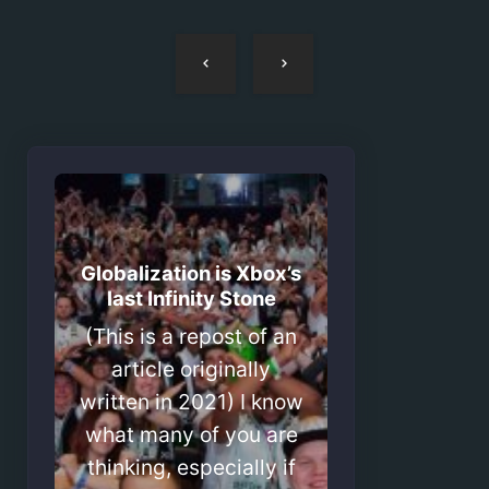
Navegação
de
artigos
Globalization is Xbox’s
last Infinity Stone
(This is a repost of an
article originally
written in 2021) I know
what many of you are
thinking, especially if