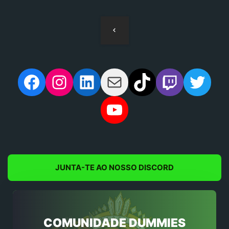
Navegação
de
artigos
Facebook
Instagram
LinkedIn
Mail
TikTok
Twitch
Twit
YouTube
JUNTA-TE AO NOSSO DISCORD
COMUNIDADE DUMMIES