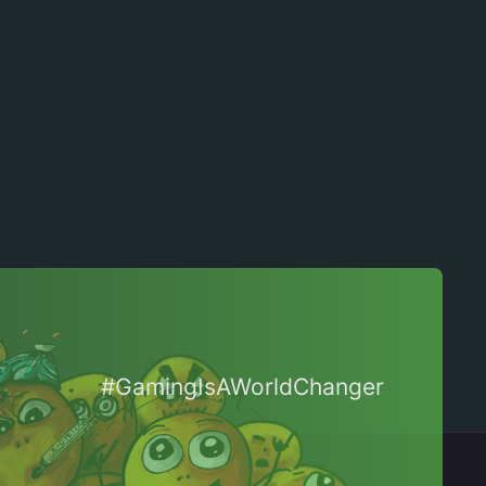
#GamingIsAWorldChanger