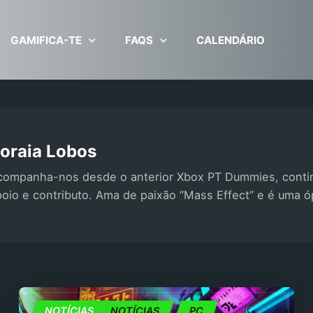
GAMIFICA-TE
FAQS
CALENDÁRIO
oraia Lobos
companha-nos desde o anterior Xbox PT Dummies, conti
poio e contributo. Ama de paixão “Mass Effect” e é uma 
JOGOS
NOTÍCIAS
NOTÍCIAS
PC