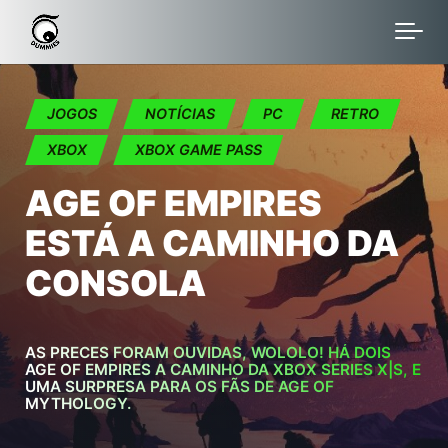
Skip to main content
JOGOS
NOTÍCIAS
PC
RETRO
XBOX
XBOX GAME PASS
AGE OF EMPIRES
ESTÁ A CAMINHO DA
CONSOLA
AS PRECES FORAM OUVIDAS, WOLOLO! HÁ DOIS
AGE OF EMPIRES A CAMINHO DA XBOX SERIES X|S, E
UMA SURPRESA PARA OS FÃS DE AGE OF
MYTHOLOGY.