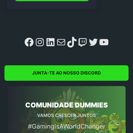
Facebook
Instagram
LinkedIn
Mail
TikTok
Twitch
Twitter
YouTu
JUNTA-TE AO NOSSO DISCORD
COMUNIDADE DUMMIES
VAMOS CRESCER JUNTOS
#GamingIsAWorldChanger