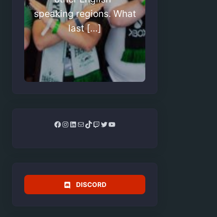
speaking regions. What
last […]
Facebook
Instagram
LinkedIn
Mail
TikTok
Twitch
Twitter
YouTube
DISCORD