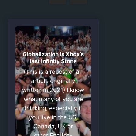
artigos
Globalization is Xbox’s
last Infinity Stone
(This is a repost of an
article originally
written in 2021) I know
what many of you are
thinking, especially if
you live in the US,
Canada, UK or
other English-