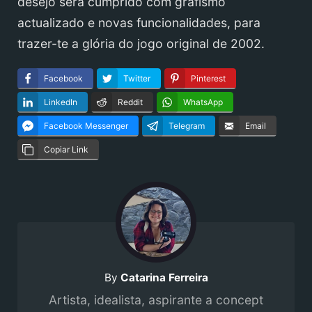
desejo será cumprido com grafismo
actualizado e novas funcionalidades, para
trazer-te a glória do jogo original de 2002.
Facebook
Twitter
Pinterest
LinkedIn
Reddit
WhatsApp
Facebook Messenger
Telegram
Email
Copiar Link
By
Catarina Ferreira
Artista, idealista, aspirante a concept