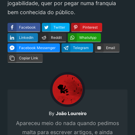
jogabilidade, quer por pegar numa franquia
bem conhecida do público.
Facebook
Twitter
Pinterest
LinkedIn
Reddit
WhatsApp
Facebook Messenger
Telegram
Email
Copiar Link
By
João Loureiro
Apareceu meio do nada quando pedimos
malta para escrever artigos, e ainda