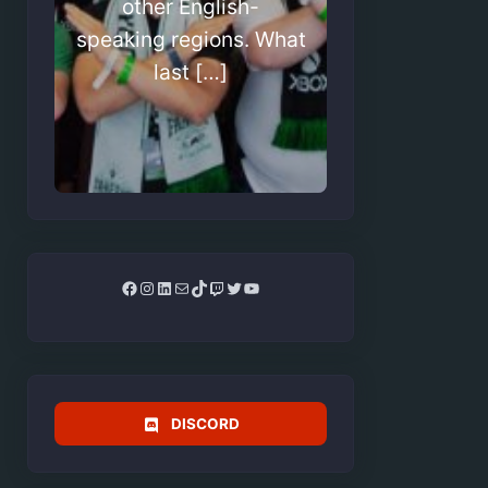
other English-
speaking regions. What
last […]
Facebook
Instagram
LinkedIn
Mail
TikTok
Twitch
Twitter
YouTube
DISCORD