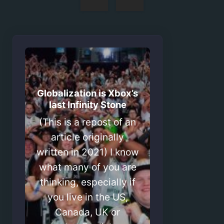
de
artigos
Globalization is Xbox’s
last Infinity Stone
(This is a repost of an
article originally
written in 2021) I know
what many of you are
thinking, especially if
you live in the US,
Canada, UK or