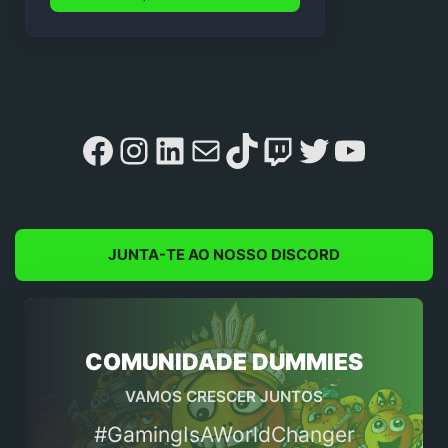
Facebook
Instagram
LinkedIn
Mail
TikTok
Twitch
Twitter
YouTu
JUNTA-TE AO NOSSO DISCORD
COMUNIDADE DUMMIES
VAMOS CRESCER JUNTOS
#GamingIsAWorldChanger