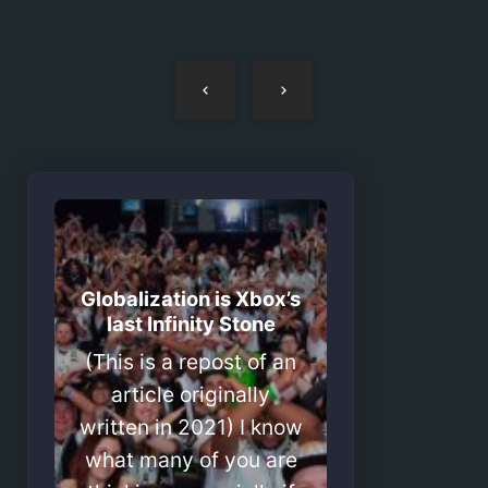
Navegação
de
artigos
Globalization is Xbox’s
last Infinity Stone
(This is a repost of an
article originally
written in 2021) I know
what many of you are