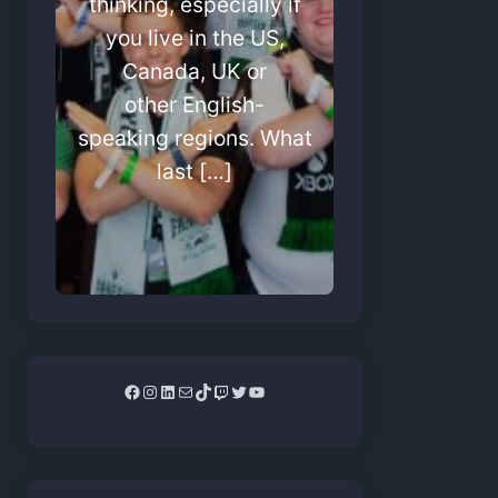
thinking, especially if
you live in the US,
Canada, UK or
other English-
speaking regions. What
last […]
Facebook
Instagram
LinkedIn
Mail
TikTok
Twitch
Twitter
YouTube