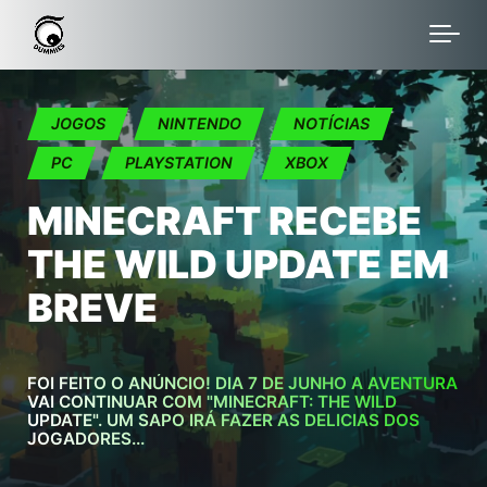
Skip to main content
JOGOS
NINTENDO
NOTÍCIAS
PC
PLAYSTATION
XBOX
MINECRAFT RECEBE
THE WILD UPDATE EM
BREVE
FOI FEITO O ANÚNCIO! DIA 7 DE JUNHO A AVENTURA
VAI CONTINUAR COM "MINECRAFT: THE WILD
UPDATE". UM SAPO IRÁ FAZER AS DELICIAS DOS
JOGADORES...