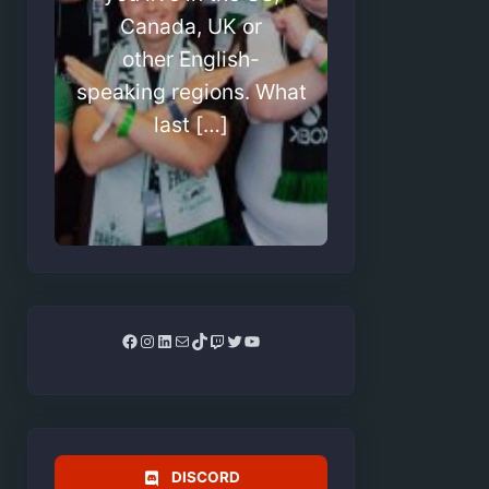
Canada, UK or
other English-
speaking regions. What
last […]
Facebook
Instagram
LinkedIn
Mail
TikTok
Twitch
Twitter
YouTube
DISCORD