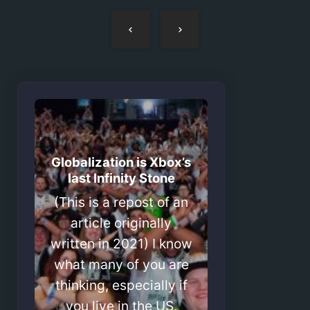
Navegação
de
artigos
Globalization is Xbox’s
last Infinity Stone
(This is a repost of an
article originally
written in 2021) I know
what many of you are
thinking, especially if
you live in the US,