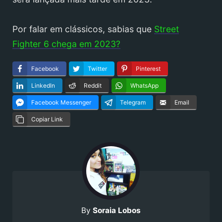
Por falar em clássicos, sabias que
Street
Fighter 6 chega em 2023?
Facebook
Twitter
Pinterest
LinkedIn
Reddit
WhatsApp
Facebook Messenger
Telegram
Email
Copiar Link
By
Soraia Lobos