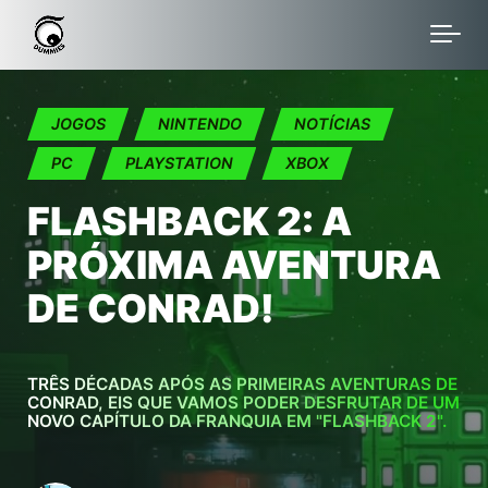
Skip to main content
JOGOS
NINTENDO
NOTÍCIAS
PC
PLAYSTATION
XBOX
FLASHBACK 2: A
PRÓXIMA AVENTURA
DE CONRAD!
TRÊS DÉCADAS APÓS AS PRIMEIRAS AVENTURAS DE
CONRAD, EIS QUE VAMOS PODER DESFRUTAR DE UM
NOVO CAPÍTULO DA FRANQUIA EM "FLASHBACK 2".