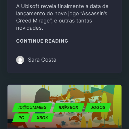
A Ubisoft revela finalmente a data de
lançamento do novo jogo “Assassin’s
Creed Mirage”, e outras tantas
novidades.
"ASSASSIN’S CREED MI
CONTINUE READING
Sara Costa
ID@DUMMIES
ID@XBOX
JOGOS
PC
XBOX