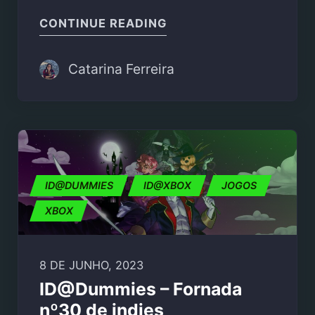
"SUMMER GAME FEST 2
CONTINUE READING
Catarina Ferreira
ID@DUMMIES
ID@XBOX
JOGOS
XBOX
8 DE JUNHO, 2023
ID@Dummies – Fornada
nº30 de indies