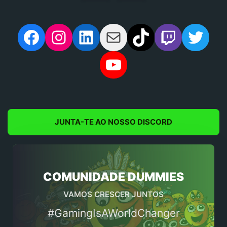
artigos
Facebook
Instagram
LinkedIn
Mail
TikTok
Twitch
Twit
YouTube
JUNTA-TE AO NOSSO DISCORD
COMUNIDADE DUMMIES
VAMOS CRESCER JUNTOS
#GamingIsAWorldChanger