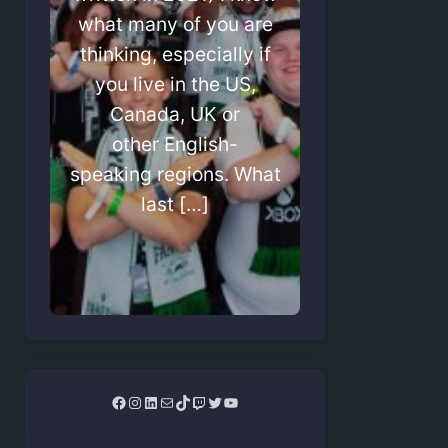
what many of you are
thinking, especially if
you live in the US,
Canada, UK or
other English-
speaking regions. What
last […]
Facebook
Instagram
LinkedIn
Mail
TikTok
Twitch
Twitter
YouTube