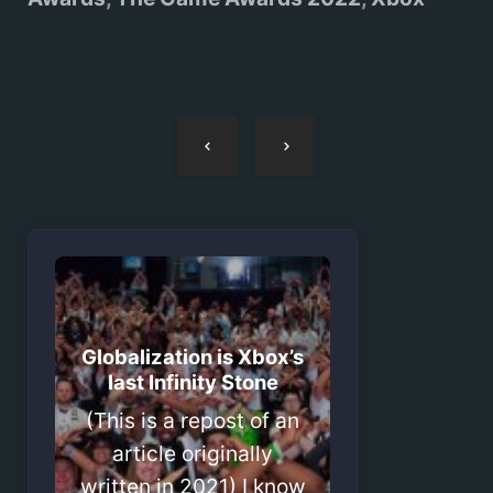
Navegação
de
artigos
Globalization is Xbox’s
last Infinity Stone
(This is a repost of an
article originally
written in 2021) I know