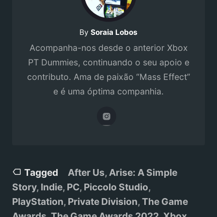
By
Soraia Lobos
Acompanha-nos desde o anterior Xbox
PT Dummies, continuando o seu apoio e
contributo. Ama de paixão “Mass Effect”
e é uma óptima companhia.
Tagged
After Us
,
Arise: A Simple
Story
,
Indie
,
PC
,
Piccolo Studio
,
PlayStation
,
Private Division
,
The Game
Awards
,
The Game Awards 2022
,
Xbox