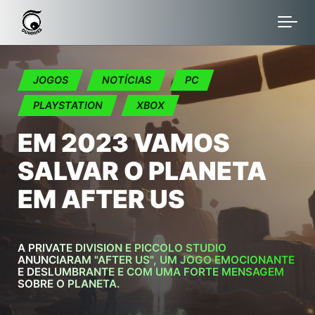
Skip to main content
JOGOS
NOTÍCIAS
PC
PLAYSTATION
XBOX
EM 2023 VAMOS
SALVAR O PLANETA
EM AFTER US
A PRIVATE DIVISION E PICCOLO STUDIO
ANUNCIARAM "AFTER US", UM JOGO EMOCIONANTE
E DESLUMBRANTE E COM UMA FORTE MENSAGEM
SOBRE O PLANETA.