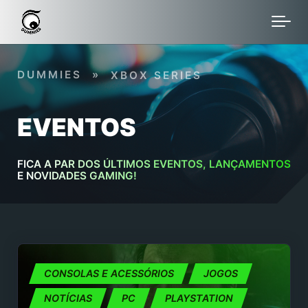
Skip to main content
DUMMIES
»
XBOX SERIES
EVENTOS
FICA A PAR DOS ÚLTIMOS EVENTOS, LANÇAMENTOS
E NOVIDADES GAMING!
CONSOLAS E ACESSÓRIOS
JOGOS
NOTÍCIAS
PC
PLAYSTATION