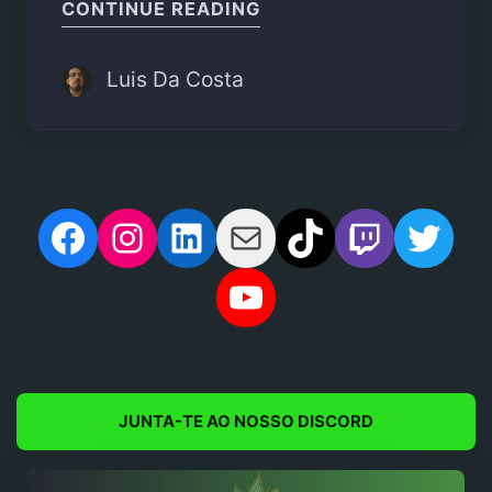
"ANUNCIADO CRIME BO
CONTINUE READING
Luis Da Costa
Facebook
Instagram
LinkedIn
Mail
TikTok
Twitch
Twit
YouTube
JUNTA-TE AO NOSSO DISCORD