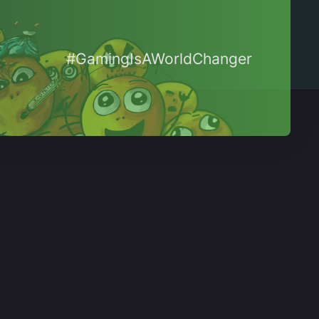
#GamingIsAWorldChanger