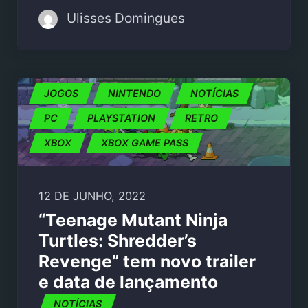
Ulisses Domingues
JOGOS
NINTENDO
NOTÍCIAS
PC
PLAYSTATION
RETRO
XBOX
XBOX GAME PASS
12 DE JUNHO, 2022
“Teenage Mutant Ninja
Turtles: Shredder’s
Revenge” tem novo trailer
e data de lançamento
NOTÍCIAS