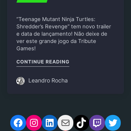
“Teenage Mutant Ninja Turtles:
Shredder’s Revenge” tem novo trailer
e data de lançamento! Não deixe de
ver este grande jogo da Tribute
Games!
"“TEENAGE MUTANT NI
CONTINUE READING
Leandro Rocha
Facebook
Instagram
LinkedIn
Mail
TikTok
Twitch
Twit