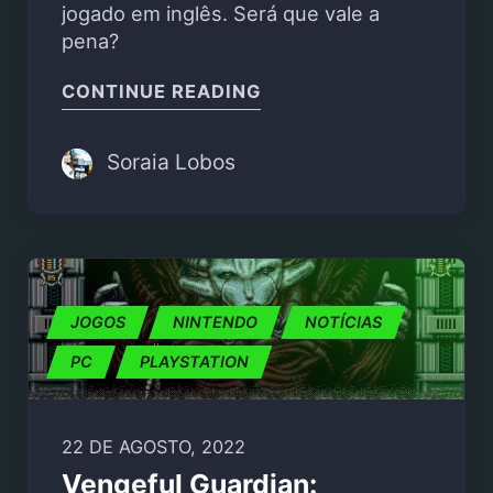
jogado em inglês. Será que vale a
pena?
"LIVE A LIVE – REVIEW"
CONTINUE READING
Soraia Lobos
JOGOS
NINTENDO
NOTÍCIAS
PC
PLAYSTATION
22 DE AGOSTO, 2022
Vengeful Guardian: