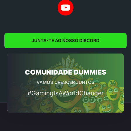
YouTube
JUNTA-TE AO NOSSO DISCORD
COMUNIDADE DUMMIES
VAMOS CRESCER JUNTOS
#GamingIsAWorldChanger