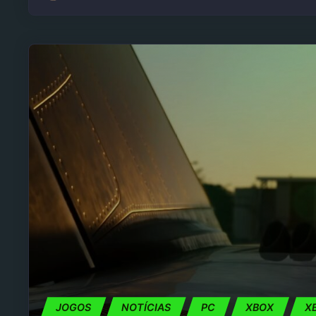
JOGOS
NOTÍCIAS
PC
XBOX
X