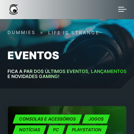
Skip to main content
DUMMIES
»
LIFE IS STRANGE
EVENTOS
FICA A PAR DOS ÚLTIMOS EVENTOS, LANÇAMENTOS
E NOVIDADES GAMING!
CONSOLAS E ACESSÓRIOS
JOGOS
NOTÍCIAS
PC
PLAYSTATION