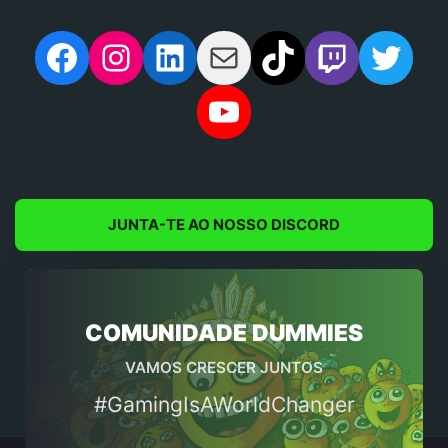
Facebook
Instagram
LinkedIn
Mail
TikTok
Twitch
Twit
YouTube
JUNTA-TE AO NOSSO DISCORD
COMUNIDADE DUMMIES
VAMOS CRESCER JUNTOS
#GamingIsAWorldChanger