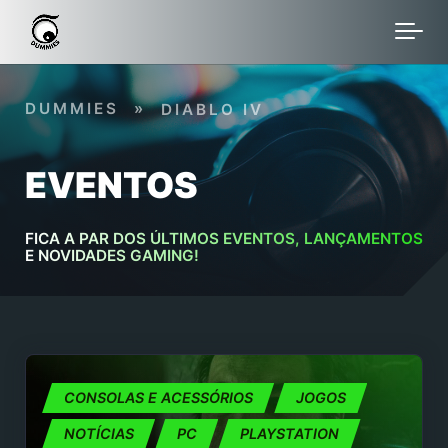
Skip to main content
DUMMIES
»
DIABLO IV
EVENTOS
FICA A PAR DOS ÚLTIMOS EVENTOS, LANÇAMENTOS
E NOVIDADES GAMING!
CONSOLAS E ACESSÓRIOS
JOGOS
NOTÍCIAS
PC
PLAYSTATION