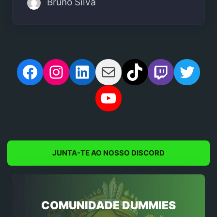
Bruno Silva
Facebook
Instagram
LinkedIn
Mail
TikTok
Twitch
Twit
YouTube
JUNTA-TE AO NOSSO DISCORD
COMUNIDADE DUMMIES