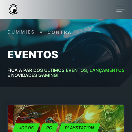
Skip to main content
DUMMIES
»
CONTRA
EVENTOS
FICA A PAR DOS ÚLTIMOS EVENTOS, LANÇAMENTOS
E NOVIDADES GAMING!
JOGOS
PC
PLAYSTATION