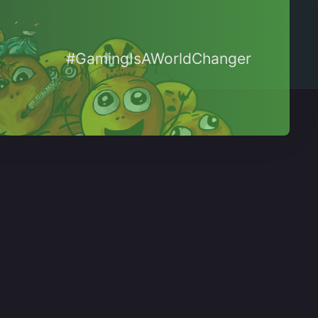
#GamingIsAWorldChanger