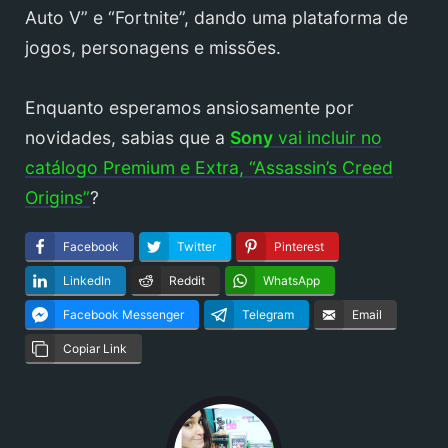
Auto V” e “Fortnite”, dando uma plataforma de
jogos, personagens e missões.
Enquanto esperamos ansiosamente por
novidades, sabias que a
Sony
vai incluir no
catálogo Premium e Extra, “Assassin’s Creed
Origins”
?
Facebook
Twitter
Pinterest
LinkedIn
Reddit
WhatsApp
Facebook Messenger
Telegram
Email
Copiar Link