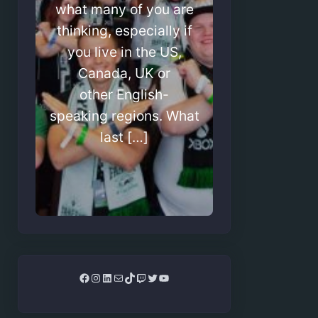
what many of you are
thinking, especially if
you live in the US,
Canada, UK or
other English-
speaking regions. What
last […]
Facebook
Instagram
LinkedIn
Mail
TikTok
Twitch
Twitter
YouTube