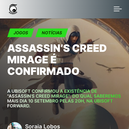
Skip to main content
JOGOS
NOTÍCIAS
ASSASSIN’S CREED
MIRAGE É
CONFIRMADO
A UBISOFT CONFIRMOU A EXISTÊNCIA DE
"ASSASSIN'S CREED MIRAGE", DO QUAL SABEREMOS
MAIS DIA 10 SETEMBRO PELAS 20H, NA UBISOFT
FORWARD.
Soraia Lobos