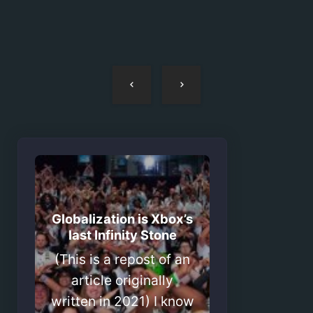
Navegação
de
artigos
Globalization is Xbox’s
last Infinity Stone
(This is a repost of an
article originally
written in 2021) I know