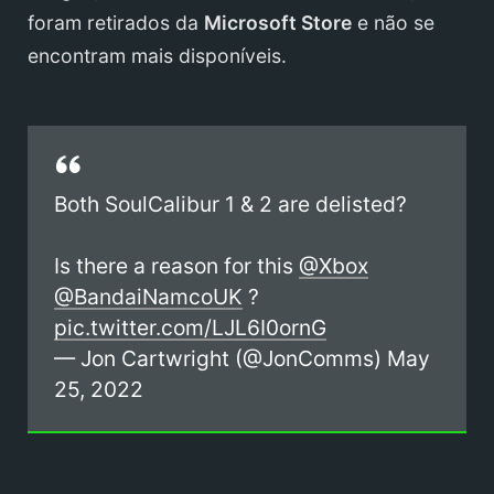
foram retirados da
Microsoft Store
e não se
encontram mais disponíveis.
Both SoulCalibur 1 & 2 are delisted?
Is there a reason for this
@Xbox
@BandaiNamcoUK
?
pic.twitter.com/LJL6I0ornG
— Jon Cartwright (@JonComms)
May
25, 2022