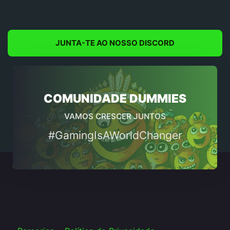
JUNTA-TE AO NOSSO DISCORD
COMUNIDADE DUMMIES
VAMOS CRESCER JUNTOS
#GamingIsAWorldChanger