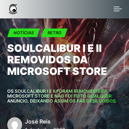
Skip to main content
NOTÍCIAS
RETRO
SOULCALIBUR I E II
REMOVIDOS DA
MICROSOFT STORE
OS SOULCALIBUR I E II FORAM REMOVIDOS DA
MICROSOFT STORE E NÃO FOI FEITO QUALQUER
ANÚNCIO, DEIXANDO ASSIM OS FÃS DESILUDIDOS.
José Reis