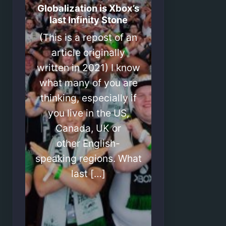
Globalization is Xbox’s
last Infinity Stone
(This is a repost of an
article originally
written in 2021) I know
what many of you are
thinking, especially if
you live in the US,
Canada, UK or
other English-
speaking regions. What
last […]