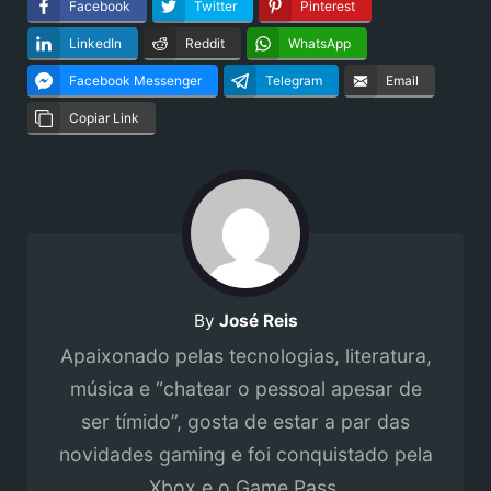
Facebook
Twitter
Pinterest
LinkedIn
Reddit
WhatsApp
Facebook Messenger
Telegram
Email
Copiar Link
By
José Reis
Apaixonado pelas tecnologias, literatura,
música e “chatear o pessoal apesar de
ser tímido”, gosta de estar a par das
novidades gaming e foi conquistado pela
Xbox e o Game Pass.