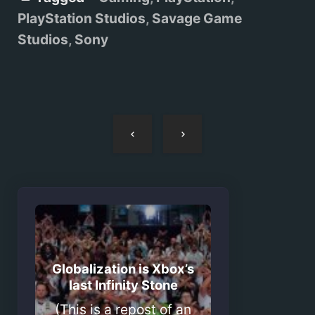
PlayStation Studios
,
Savage Game
Studios
,
Sony
Navegação
de
artigos
Globalization is Xbox’s
last Infinity Stone
(This is a repost of an