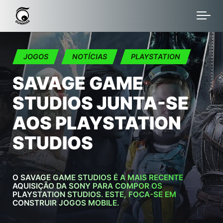
Skip to main content
JOGOS
NOTÍCIAS
PLAYSTATION
SAVAGE GAME
STUDIOS JUNTA-SE
AOS PLAYSTATION
STUDIOS
O SAVAGE GAME STUDIOS É A MAIS RECENTE
AQUISIÇÃO DA SONY PARA COMPOR OS
PLAYSTATION STUDIOS. ESTE, FOCA-SE EM
CONSTRUIR JOGOS MOBILE.