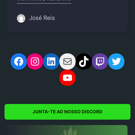
José Reis
Facebook
Instagram
LinkedIn
Mail
TikTok
Twitch
Twit
YouTube
JUNTA-TE AO NOSSO DISCORD