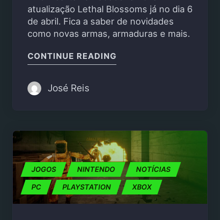
atualização Lethal Blossoms já no dia 6
de abril. Fica a saber de novidades
como novas armas, armaduras e mais.
"WILD HEARTS COM AT
CONTINUE READING
José Reis
JOGOS
NINTENDO
NOTÍCIAS
PC
PLAYSTATION
XBOX