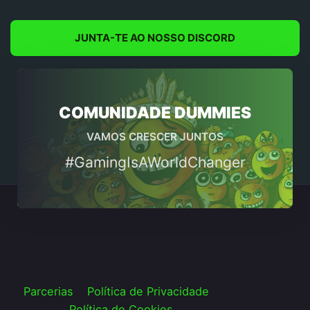
JUNTA-TE AO NOSSO DISCORD
COMUNIDADE DUMMIES
VAMOS CRESCER JUNTOS
#GamingIsAWorldChanger
Parcerias
Política de Privacidade
Política de Cookies