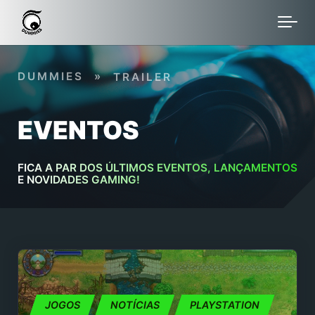
Skip to main content
DUMMIES
»
TRAILER
EVENTOS
FICA A PAR DOS ÚLTIMOS EVENTOS, LANÇAMENTOS
E NOVIDADES GAMING!
JOGOS
NOTÍCIAS
PLAYSTATION