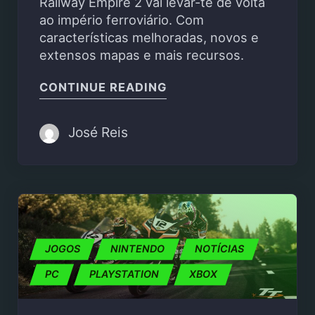
Railway Empire 2 vai levar-te de volta
ao império ferroviário. Com
características melhoradas, novos e
extensos mapas e mais recursos.
"RAILWAY EMPIRE 2 C
CONTINUE READING
José Reis
JOGOS
NINTENDO
NOTÍCIAS
PC
PLAYSTATION
XBOX