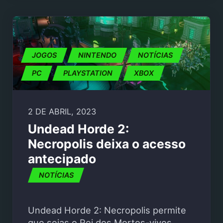
JOGOS
NINTENDO
NOTÍCIAS
PC
PLAYSTATION
XBOX
2 DE ABRIL, 2023
Undead Horde 2:
Necropolis deixa o acesso
antecipado
NOTÍCIAS
Undead Horde 2: Necropolis permite
que sejas o Rei dos Mortos-vivos.