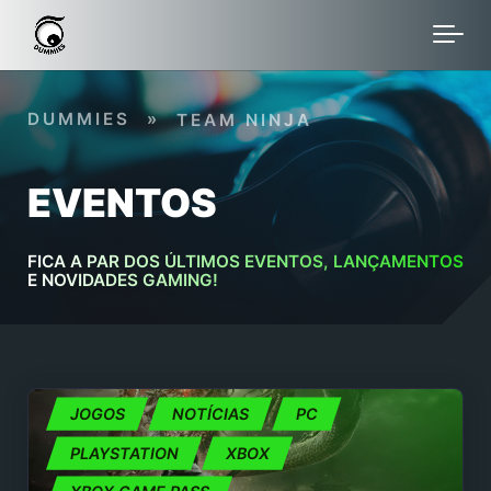
Skip to main content
DUMMIES
»
TEAM NINJA
EVENTOS
FICA A PAR DOS ÚLTIMOS EVENTOS, LANÇAMENTOS
E NOVIDADES GAMING!
JOGOS
NOTÍCIAS
PC
PLAYSTATION
XBOX