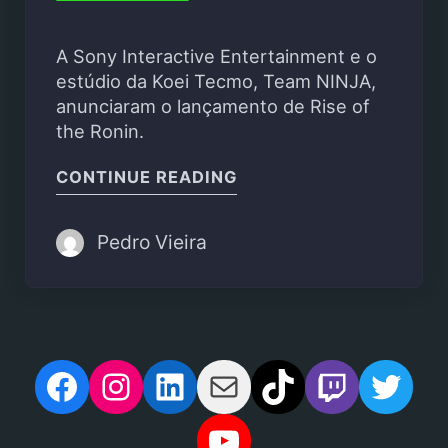
A Sony Interactive Entertainment e o
estúdio da Koei Tecmo, Team NINJA,
anunciaram o lançamento de Rise of
the Ronin.
"TEAM NINJA ANUNCIA 
CONTINUE READING
Pedro Vieira
Facebook
Instagram
LinkedIn
Mail
TikTok
Twitch
Twit
YouTube