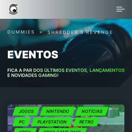
Skip to main content
DUMMIES
»
SHREDDER'S REVENGE
EVENTOS
FICA A PAR DOS ÚLTIMOS EVENTOS, LANÇAMENTOS
E NOVIDADES GAMING!
JOGOS
NINTENDO
NOTÍCIAS
PC
PLAYSTATION
RETRO