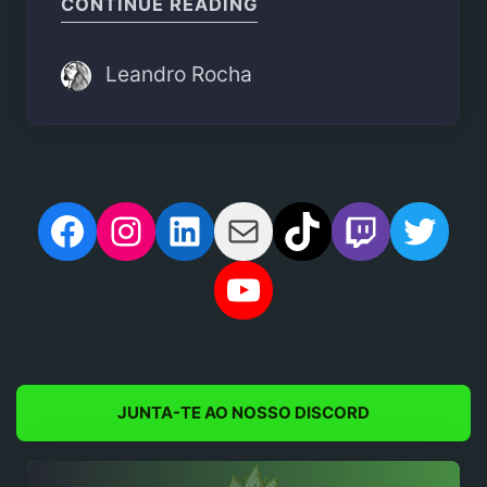
"“TEENAGE MUTANT NI
CONTINUE READING
Leandro Rocha
Facebook
Instagram
LinkedIn
Mail
TikTok
Twitch
Twit
YouTube
JUNTA-TE AO NOSSO DISCORD