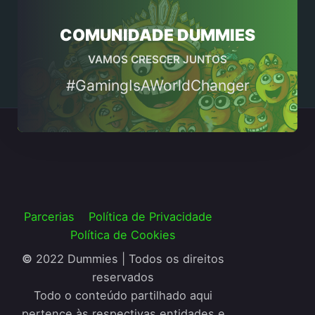
COMUNIDADE DUMMIES
VAMOS CRESCER JUNTOS
#GamingIsAWorldChanger
Parcerias
Política de Privacidade
Política de Cookies
©
2022 Dummies | Todos os direitos
reservados
Todo o conteúdo partilhado aqui
pertence às respectivas entidades e