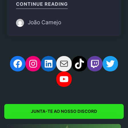
"SENUA’S SAGA: HELLBL
CONTINUE READING
João Camejo
Facebook
Instagram
LinkedIn
Mail
TikTok
Twitch
Twit
YouTube
JUNTA-TE AO NOSSO DISCORD