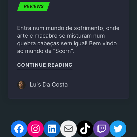
REVIEWS
Entra num mundo de sofrimento, onde
arte e macabro se misturam num
quebra cabeças sem igual! Bem vindo
ao mundo de “Scorn”.
"SCORN – REVIEW"
CONTINUE READING
Luis Da Costa
Facebook
Instagram
LinkedIn
Mail
TikTok
Twitch
Twit