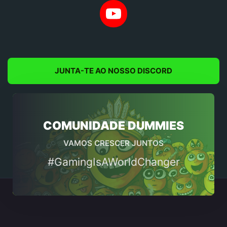
YouTube
JUNTA-TE AO NOSSO DISCORD
COMUNIDADE DUMMIES
VAMOS CRESCER JUNTOS
#GamingIsAWorldChanger