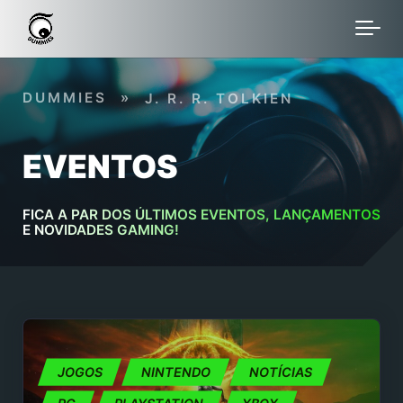
Skip to main content
DUMMIES
»
J. R. R. TOLKIEN
EVENTOS
FICA A PAR DOS ÚLTIMOS EVENTOS, LANÇAMENTOS
E NOVIDADES GAMING!
JOGOS
NINTENDO
NOTÍCIAS