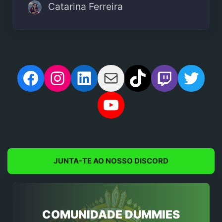
Catarina Ferreira
Facebook
Instagram
LinkedIn
Mail
TikTok
Twitch
Twit
YouTube
JUNTA-TE AO NOSSO DISCORD
COMUNIDADE DUMMIES